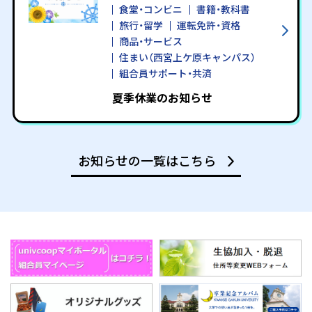
食堂・コンビニ
書籍・教科書
旅行・留学
運転免許・資格
商品・サービス
住まい（西宮上ケ原キャンパス）
組合員サポート・共済
夏季休業のお知らせ
2026.07.31(金)
お知らせ
組合員サポート・共済
お知らせの一覧はこちら
令和８年熊本地震により被害を受けられた皆
様へ
2026年7月
New
お知らせ
書籍・教科書
2026年度秋学期 教科書販売に