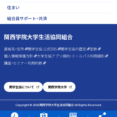
『読書のいずみ』読者スタッフ募集中！
住まい
組合員サポート・共済
2026.08.06(木)
New
お知らせ
My HOME Square
関西学院大学生活協同組合
教職員の皆様へ
ダイワハウスさんの8月物件情
連絡先・住所
関学生協 公式SNS
関学生協の歴史
定款
報
個人情報保護方針
大学生協アプリ規約・ミールパス利用細則
－住宅事業部 西宮上ケ原キャ
講座・セミナー利用約款
ンパス第4別館1F－
関学生協について
関西学院大学
Copyright © 2026 関西学院大学生活協同組合 All Rights Reserved.