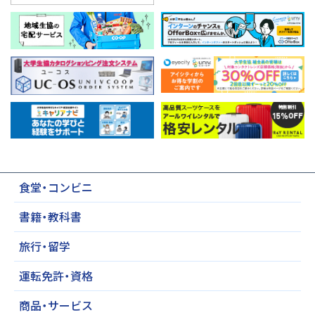
2026.06.23(火)
お知らせ
書籍・教科書
フォーラム店書籍部に、リクエストボックス
を設置しました！
2026.08.06(木)
New
お知らせ
My HOME Square
教職員の皆様へ
食堂・コンビニ
ミサワホームさんの8月度物件
情報
書籍・教科書
－住宅事業部 西宮上ケ原キャ
ンパス第4別館1F－
旅行・留学
運転免許・資格
2026.05.27(水)
お知らせ
書籍・教科書
商品・サービス