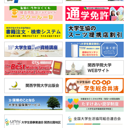
ついて
（Textbook Information）
2026.07.16(木)
New
お知らせ
住まい（神戸三田キャンパス）
夏季休業のお知らせ
2026.06.26(金)
お知らせ
住まい（西宮上ケ原キャンパス）
秋学期からの一人暮らし！！
ー 学生住宅部 西宮上ケ原キ
ャンパス・マイルーム店 ー